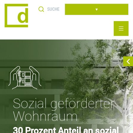
Skip
to
▼
content
Sozial geförderter
Wohnraum
30 Prozent Anteil an sozial