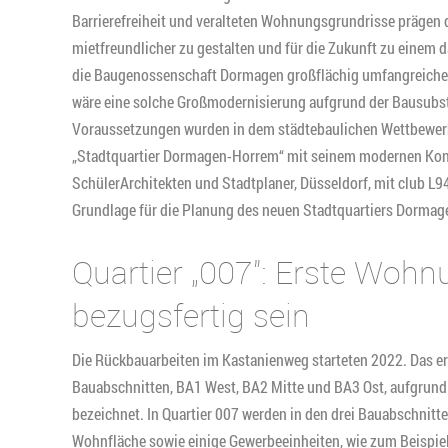
Barrierefreiheit und veralteten Wohnungsgrundrisse präge
mietfreundlicher zu gestalten und für die Zukunft zu einem 
die Baugenossenschaft Dormagen großflächig umfangreiche
wäre eine solche Großmodernisierung aufgrund der Bausubst
Voraussetzungen wurden in dem städtebaulichen Wettbewerb i
„Stadtquartier Dormagen-Horrem“ mit seinem modernen Konz
SchülerArchitekten und Stadtplaner, Düsseldorf, mit club L94
Grundlage für die Planung des neuen Stadtquartiers Dorma
Quartier „007″: Erste Wohn
bezugsfertig sein
Die Rückbauarbeiten im Kastanienweg starteten 2022. Das ers
Bauabschnitten, BA1 West, BA2 Mitte und BA3 Ost, aufgrund 
bezeichnet. In Quartier 007 werden in den drei Bauabschni
Wohnfläche sowie einige Gewerbeeinheiten, wie zum Beispiel