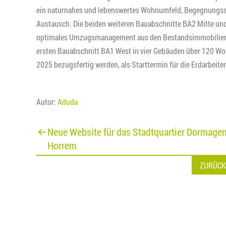
ein naturnahes und lebenswertes Wohnumfeld, Begegnungsst
Austausch. Die beiden weiteren Bauabschnitte BA2 Mitte und
optimales Umzugsmanagement aus den Bestandsimmobilien z
ersten Bauabschnitt BA1 West in vier Gebäuden über 120 Woh
2025 bezugsfertig werden, als Starttermin für die Erdarbeite
Autor:
Aduda
Beitragsnavigation
Neue Website für das Stadtquartier Dormagen
Horrem
ZURÜCK