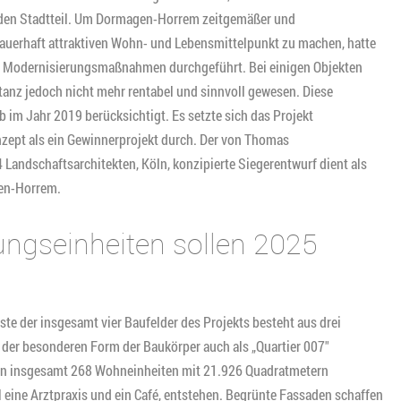
n den Stadtteil. Um Dormagen-Horrem zeitgemäßer und
dauerhaft attraktiven Wohn- und Lebensmittelpunkt zu machen, hatte
 Modernisierungsmaßnahmen durchgeführt. Bei einigen Objekten
anz jedoch nicht mehr rentabel und sinnvoll gewesen. Diese
m Jahr 2019 berücksichtigt. Es setzte sich das Projekt
ept als ein Gewinnerprojekt durch. Der von Thomas
 Landschaftsarchitekten, Köln, konzipierte Siegerentwurf dient als
gen-Horrem.
ungseinheiten sollen 2025
te der insgesamt vier Baufelder des Projekts besteht aus drei
der besonderen Form der Baukörper auch als „Quartier 007″
tten insgesamt 268 Wohneinheiten mit 21.926 Quadratmetern
 eine Arztpraxis und ein Café, entstehen. Begrünte Fassaden schaffen