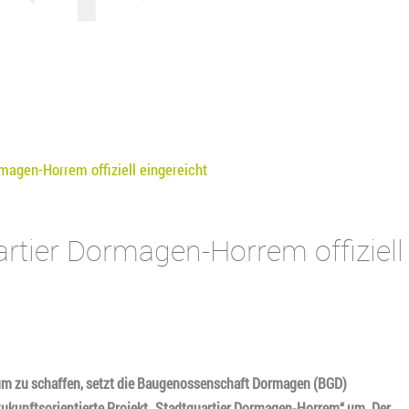
magen-Horrem offiziell eingereicht
rtier Dormagen-Horrem offiziell 
m zu schaffen, setzt die Baugenossenschaft Dormagen (BGD)
kunftsorientierte Projekt „Stadtquartier Dormagen-Horrem“ um. Der