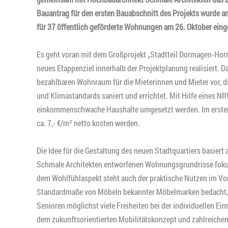
Bauantrag für den ersten Bauabschnitt des Projekts wurde am
für 37 öffentlich geförderte Wohnungen am 26. Oktober eing
Es geht voran mit dem Großprojekt „Stadtteil Dormagen-Horr
neues Etappenziel innerhalb der Projektplanung realisiert. 
bezahlbaren Wohnraum für die Mieterinnen und Mieter vor, d
und Klimastandards saniert und errichtet. Mit Hilfe eine
einkommenschwache Haushalte umgesetzt werden. Im ersten 
ca. 7,- €/m² netto kosten werden.
Die Idee für die Gestaltung des neuen Stadtquartiers basier
Schmale Architekten entworfenen Wohnungsgrundrisse fokus
dem Wohlfühlaspekt steht auch der praktische Nutzen im Vo
Standardmaße von Möbeln bekannter Möbelmarken bedacht, 
Senioren möglichst viele Freiheiten bei der individuellen E
dem zukunftsorientierten Mobilitätskonzept und zahlreiche