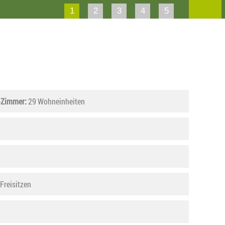
1
2
3
4
5
-Zimmer:
29 Wohneinheiten
Freisitzen