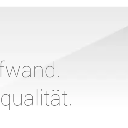
fwand.
ualität.