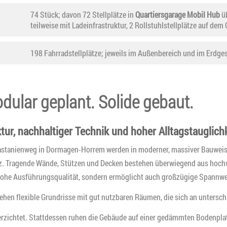
74 Stück; davon 72 Stellplätze in
Quartiersgarage Mobil Hub
üb
teilweise mit Ladeinfrastruktur, 2 Rollstuhlstellplätze auf de
198 Fahrradstellplätze; jeweils im Außenbereich und im Erdg
dular geplant. Solide gebaut.
ur, nachhaltiger Technik und hoher Alltagstauglichk
stanienweg in Dormagen-Horrem werden in moderner, massiver Bauweise e
 Tragende Wände, Stützen und Decken bestehen überwiegend aus hochwert
e hohe Ausführungsqualität, sondern ermöglicht auch großzügige Spannw
ehen flexible Grundrisse mit gut nutzbaren Räumen, die sich an untersc
verzichtet. Stattdessen ruhen die Gebäude auf einer gedämmten Bodenpl