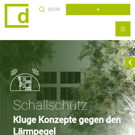
Skip
to
▼
content
Schallschutz
Kluge Konzepte gegen den
Lärmpegel