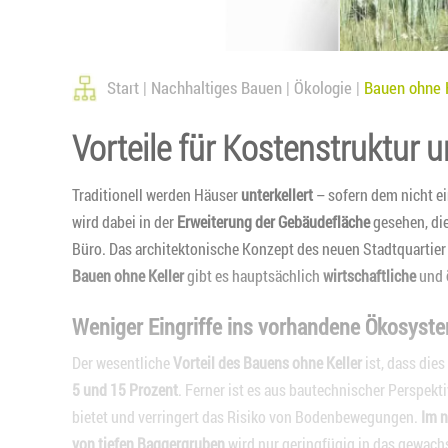
Start
Nachhaltiges Bauen
Ökologie
Bauen ohne K
Vorteile für Kostenstruktur 
Traditionell werden Häuser
unterkellert
– sofern dem nicht ei
wird dabei in der
Erweiterung der Gebäudefläche
gesehen, die
Büro. Das architektonische Konzept des neuen Stadtquartier
Bauen ohne Keller
gibt es hauptsächlich
wirtschaftliche
und
Weniger Eingriffe ins vorhandene Ökosyst
Der wesentliche
Vorteil des Bauens ohne Keller
ist, dass dies
5 und 15 Prozent
. Ferner ist es aus bautechnischer Perspekt
bietet und verringert das Risiko von Bodenbewegungen.
Im 
von tiefen Baggergruben
wird nur geringfügig in das gewac