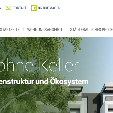
N
KONTAKT
BG DORMAGEN
STARTSEITE
WOHNUNGSANGEBOT
STÄDTEBAULICHES PROJE
hne Keller
stenstruktur und Ökosystem