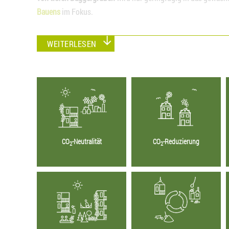
Bauens
im Fokus.
WEITERLESEN
CO
-Neutralität
CO
-Reduzierung
2
2