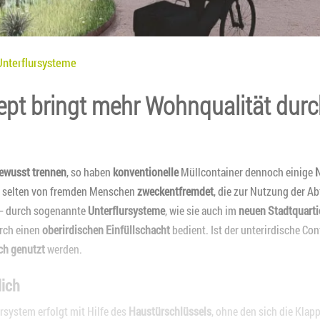
Unterflursysteme
t bringt mehr Wohnqualität durc
ewusst trennen
, so haben
konventionelle
Müllcontainer dennoch einige
N
 selten von fremden Menschen
zweckentfremdet
, die zur Nutzung der Ab
 – durch sogenannte
Unterflursysteme
, wie sie auch im
neuen Stadtquart
urch einen
oberirdischen Einfüllschacht
bedient. Ist der unterirdische Con
ch genutzt
werden.
ich
rsystem erfolgt mit Hilfe des
Haustürschlüssels
, ohne den sich die Klap