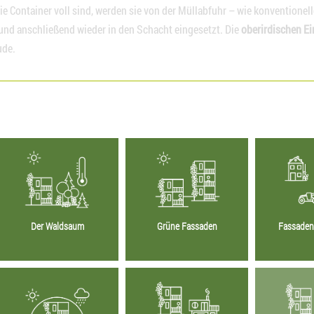
e Container voll sind, werden sie von der Müllabfuhr – wie konventionel
und anschließend wieder in den Schacht eingesetzt. Die
oberirdischen Ei
ude.
Der Waldsaum
Grüne Fassaden
Fassade