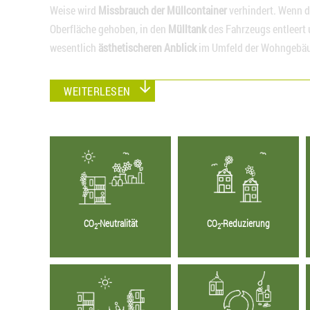
Weise wird
Missbrauch der Müllcontainer
verhindert. Wenn di
Oberfläche gehoben, in den
Mülltank
des Fahrzeugs entleert 
wesentlich
ästhetischeren Anblick
im Umfeld der Wohngebä
WEITERLESEN
CO
-Neutralität
CO
-Reduzierung
2
2