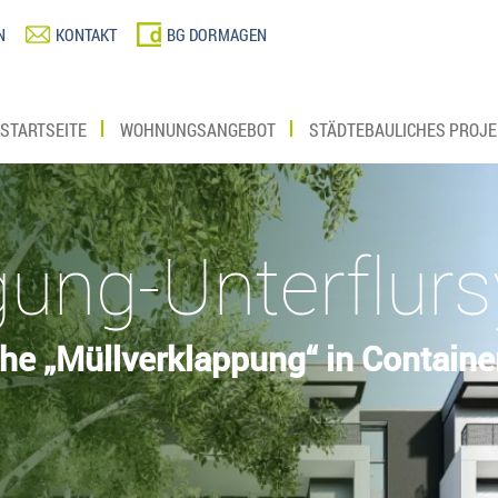
N
KONTAKT
BG DORMAGEN
STARTSEITE
WOHNUNGSANGEBOT
STÄDTEBAULICHES PROJE
gung-Unterflur
he „Müllverklappung“ in Containe